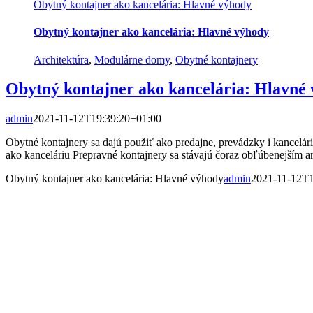
Obytný kontajner ako kancelária: Hlavné výhody
Obytný kontajner ako kancelária: Hlavné výhody
Architektúra
,
Modulárne domy
,
Obytné kontajnery
Obytný kontajner ako kancelária: Hlavné
admin
2021-11-12T19:39:20+01:00
Obytné kontajnery sa dajú použiť ako predajne, prevádzky i kancelár
ako kanceláriu Prepravné kontajnery sa stávajú čoraz obľúbenejším a
Obytný kontajner ako kancelária: Hlavné výhody
admin
2021-11-12T1