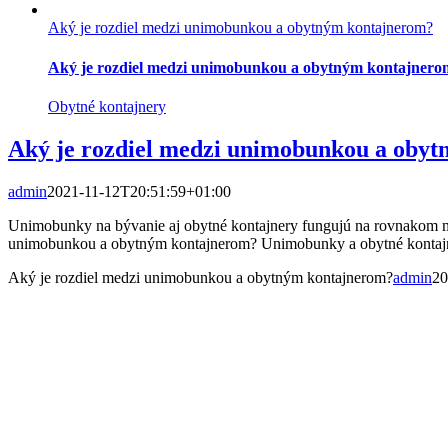
Aký je rozdiel medzi unimobunkou a obytným kontajnerom?
Aký je rozdiel medzi unimobunkou a obytným kontajnero
Obytné kontajnery
Aký je rozdiel medzi unimobunkou a oby
admin
2021-11-12T20:51:59+01:00
Unimobunky na bývanie aj obytné kontajnery fungujú na rovnakom mo
unimobunkou a obytným kontajnerom? Unimobunky a obytné kontajne
Aký je rozdiel medzi unimobunkou a obytným kontajnerom?
admin
20