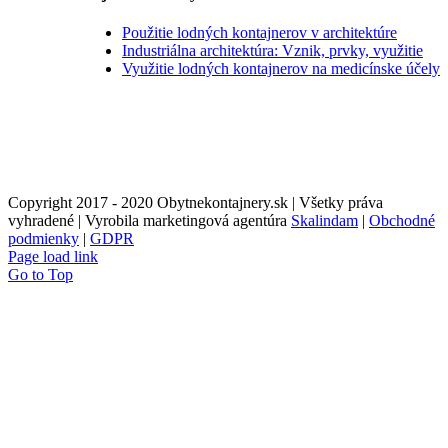
Použitie lodných kontajnerov v architektúre
Industriálna architektúra: Vznik, prvky, využitie
Využitie lodných kontajnerov na medicínske účely
Copyright 2017 - 2020 Obytnekontajnery.sk | Všetky práva
vyhradené | Vyrobila marketingová agentúra
Skalindam
|
Obchodné
podmienky
|
GDPR
Page load link
Go to Top