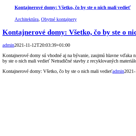
Kontajnerové domy: Všetko, čo by ste o nich mali vedieť
Architektúra
,
Obytné kontajnery
Kontajnerové domy: Všetko, čo by ste o ni
admin
2021-11-12T20:03:39+01:00
Kontajnerové domy sú vhodné aj na bývanie, zaujmú hlavne vďaka ni
by ste o nich mali vedieť Netradičné stavby z recyklovaných materiálov
Kontajnerové domy: Všetko, čo by ste o nich mali vedieť
admin
2021-