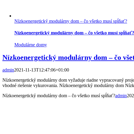
Nízkoenergetický modulárny dom – čo všetko musí spĺňať?
Nízkoenergetický modulárny dom – čo všetko musí spĺňať
Modulárne domy
Nízkoenergetický modulárny dom – čo vše
admin
2021-11-13T12:47:06+01:00
Nízkoenergetický modulárny dom vyžaduje riadne vypracovaný projekto
vhodné riešenie vykurovania. Nízkoenergetický modulárny dom Nízka e
Nízkoenergetický modulárny dom – čo všetko musí spĺňať?
admin
202